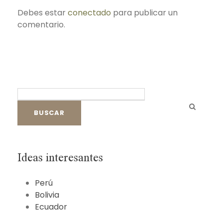
Debes estar
conectado
para publicar un
comentario.
B
u
s
c
a
r
Ideas interesantes
:
Perú
Bolivia
Ecuador