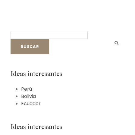
B
u
s
c
a
r
Ideas interesantes
:
Perú
Bolivia
Ecuador
Ideas interesantes