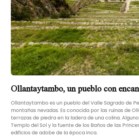
Ollantaytambo, un pueblo con encan
Ollantaytambo es un pueblo del Valle Sagrado de Per
montañas nevadas. Es conocida por las ruinas de O
terrazas de piedra en la ladera de una colina. Algun
Templo del Sol y la fuente de los Baños de las Prince
edificios de adobe de la época inca.