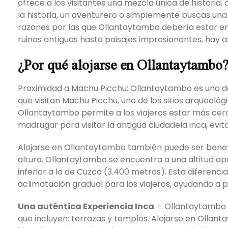
ofrece a los visitantes una mezcla única de historia, 
la historia, un aventurero o simplemente buscas una
razones por las que Ollantaytambo debería estar en 
ruinas antiguas hasta paisajes impresionantes, hay a
¿Por qué alojarse en Ollantaytambo
Proximidad a Machu Picchu: Ollantaytambo es uno de 
que visitan Machu Picchu, uno de los sitios arqueol
Ollantaytambo permite a los viajeros estar más cerc
madrugar para visitar la antigua ciudadela inca, evit
Alojarse en Ollantaytambo también puede ser benefi
altura. Ollantaytambo se encuentra a una altitud ap
inferior a la de Cuzco (3.400 metros). Esta diferenc
aclimatación gradual para los viajeros, ayudando a pr
Una auténtica Experiencia Inca
. - Ollantaytambo 
que incluyen: terrazas y templos. Alojarse en Ollant