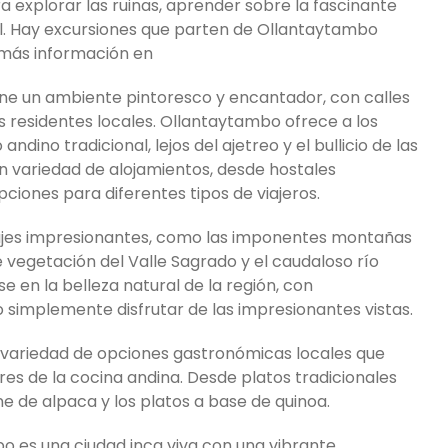
ra explorar las ruinas, aprender sobre la fascinante
cal. Hay excursiones que parten de Ollantaytambo
 más información en
e un ambiente pintoresco y encantador, con calles
 residentes locales. Ollantaytambo ofrece a los
ndino tradicional, lejos del ajetreo y el bullicio de las
n variedad de alojamientos, desde hostales
iones para diferentes tipos de viajeros.
ajes impresionantes, como las imponentes montañas
 vegetación del Valle Sagrado y el caudaloso río
e en la belleza natural de la región, con
 simplemente disfrutar de las impresionantes vistas.
 variedad de opciones gastronómicas locales que
res de la cocina andina. Desde platos tradicionales
e de alpaca y los platos a base de quinoa.
bo es una ciudad inca viva con una vibrante