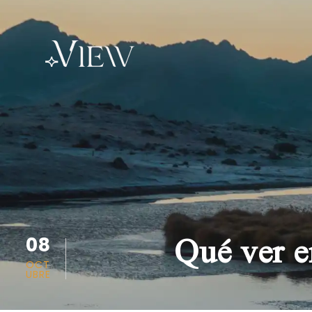
Qué ver e
08
OCT
UBRE