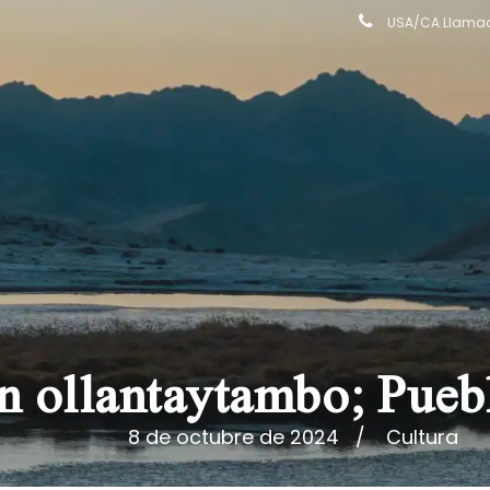
USA/CA Llamada
n ollantaytambo; Pueb
8 de octubre de 2024
Cultura