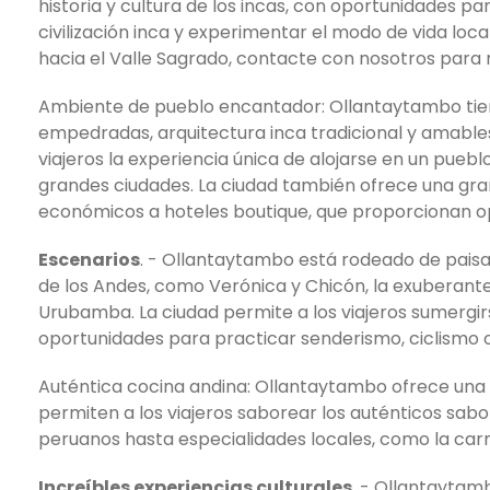
historia y cultura de los incas, con oportunidades pa
civilización inca y experimentar el modo de vida lo
hacia el Valle Sagrado, contacte con nosotros para
Ambiente de pueblo encantador: Ollantaytambo tien
empedradas, arquitectura inca tradicional y amables
viajeros la experiencia única de alojarse en un pueblo a
grandes ciudades. La ciudad también ofrece una gra
económicos a hoteles boutique, que proporcionan opc
Escenarios
. - Ollantaytambo está rodeado de pais
de los Andes, como Verónica y Chicón, la exuberante
Urubamba. La ciudad permite a los viajeros sumergirs
oportunidades para practicar senderismo, ciclismo o
Auténtica cocina andina: Ollantaytambo ofrece una
permiten a los viajeros saborear los auténticos sabo
peruanos hasta especialidades locales, como la carn
Increíbles experiencias culturales
. - Ollantaytam