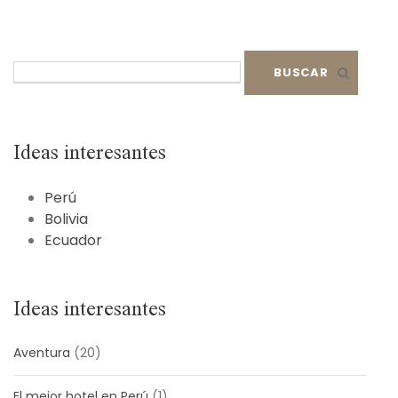
B
u
s
c
a
Ideas interesantes
r
:
Perú
Bolivia
Ecuador
Ideas interesantes
Aventura
(20)
El mejor hotel en Perú
(1)