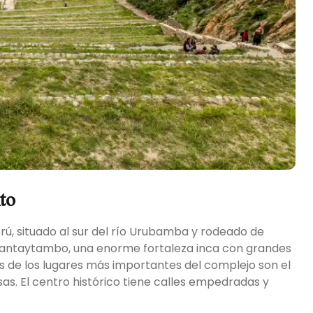
to
ú, situado al sur del río Urubamba y rodeado de
llantaytambo, una enorme fortaleza inca con grandes
os de los lugares más importantes del complejo son el
sas. El centro histórico tiene calles empedradas y