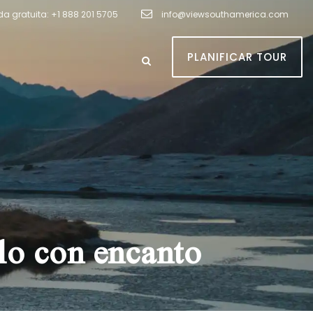
 gratuita: +1 888 201 5705
info@viewsouthamerica.com
PLANIFICAR TOUR
lo con encanto