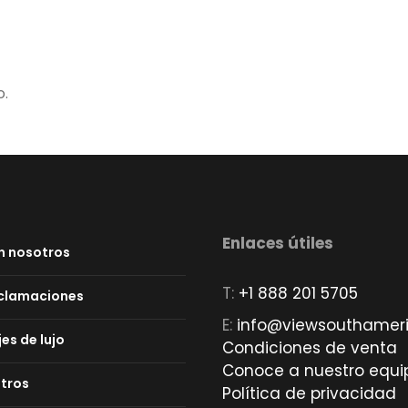
o.
Enlaces útiles
n nosotros
T:
+1 888 201 5705
eclamaciones
E:
info@viewsouthamer
jes de lujo
Condiciones de venta
Conoce a nuestro equi
tros
Política de privacidad