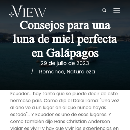
Consejos para una
luna de miel perfecta
en Galápagos
29 de julio de 2023
Romance
,
Naturaleza
Ecuador... hay tanto que se puede decir de este
hermoso país. Como dijo el Dalai Lama: "Una vez
al año ve a un lugar en el que nunca hayas
estado"... Y Ecuador es uno de esos lugares. Y
como también dijo Hans Christian Anderson
Viajar es vivir! y hay que vivir las experiencias en