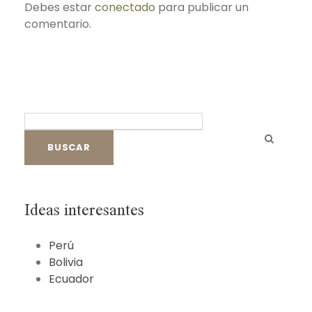
Debes estar
conectado
para publicar un
comentario.
B
u
s
c
a
r
Ideas interesantes
:
Perú
Bolivia
Ecuador