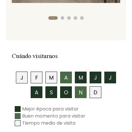
Cuándo visitarnos
J
F
M
A
M
J
J
A
S
O
N
D
Mejor época para visitar
Buen momento para visitar
Tiempo medio de visita