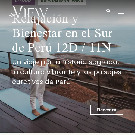
Privado
100% Personalizable
Relajación y
Bienestar en el Sur
de Perú 12D / 11N
Un viaje por la historia sagrada,
la cultura vibrante y los paisajes
curativos de Perú
Bienestar